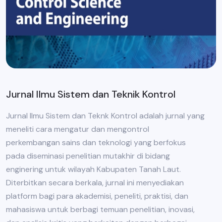
Jurnal Ilmu Sistem dan Teknik Kontrol
Jurnal Ilmu Sistem dan Teknk Kontrol adalah jurnal yang
meneliti cara mengatur dan mengontrol
perkembangan sains dan teknologi yang berfokus
pada diseminasi penelitian mutakhir di bidang
enginering untuk wilayah Kabupaten Tanah Laut.
Diterbitkan secara berkala, jurnal ini menyediakan
platform bagi para akademisi, peneliti, praktisi, dan
mahasiswa untuk berbagi temuan penelitian, inovasi,